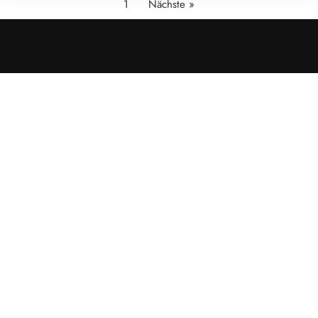
1
Nächste »
Cookies &
Datenschutz
Diese Website
verwendet
Cookies für
essenzielle
Funktionen sowie
– mit Ihrer
Zustimmung – für
Analyse und
personalisierte
Werbung.