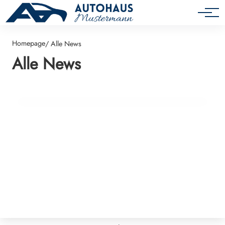
Autos unter 10.000€
Homepage
/ Alle News
Alle News
14. Februar 2026
Hello world!
UNCATEGORIZED